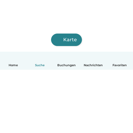
Karte
Home
Suche
Buchungen
Nachrichten
Favoriten
Deutsch
So funktionierts
Hilfe
Bedingungen & Datenschutz
Preise
Impressum