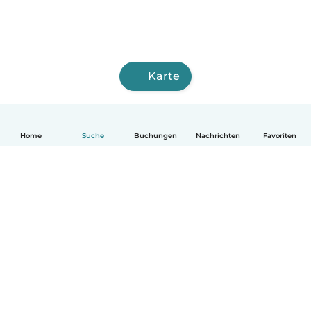
Karte
Home
Suche
Buchungen
Nachrichten
Favoriten
Deutsch
So funktionierts
Hilfe
Bedingungen & Datenschutz
Preise
Impressum
Babysits für Berufstätige
Community Leitfaden