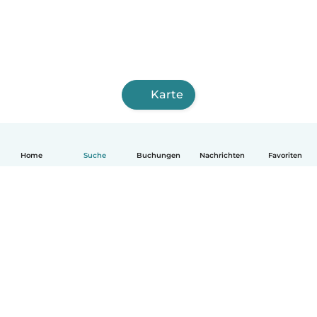
Karte
Home
Suche
Buchungen
Nachrichten
Favoriten
Deutsch
So funktionierts
Hilfe
Bedingungen & Datenschutz
Preise
Impressum