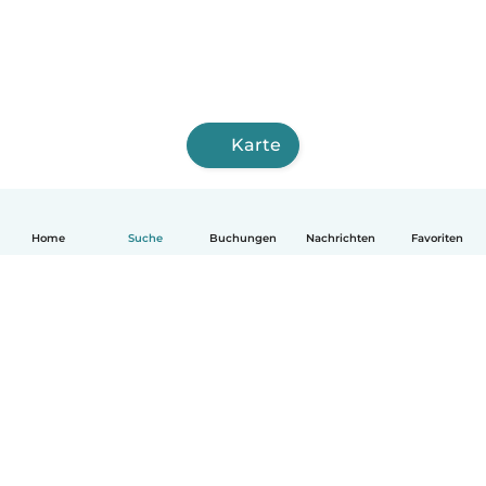
Karte
Home
Suche
Buchungen
Nachrichten
Favoriten
Deutsch
So funktionierts
Hilfe
Bedingungen & Datenschutz
Preise
Impressum