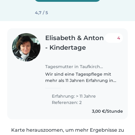
4,7 / 5
Elisabeth & Anton
4
- Kindertage
Tagesmutter in Taufkirchen
Wir sind eine Tagespflege mit
mehr als 11 Jahren Erfahrung in
der Betreuung von Babys und
Kleinkindern. Neben unserer
Erfahrung: > 11 Jahre
Geduld und Einfühlsamkeit
Referenzen: 2
bringen wir kreative Fähigkeiten
3,00 €/Stunde
im..
Karte herauszoomen, um mehr Ergebnisse zu