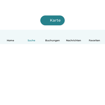
Karte
Home
Suche
Buchungen
Nachrichten
Favoriten
Deutsch
So funktionierts
Hilfe
Bedingungen & Datenschutz
Preise
Impressum
Babysits für Berufstätige
Community Leitfaden