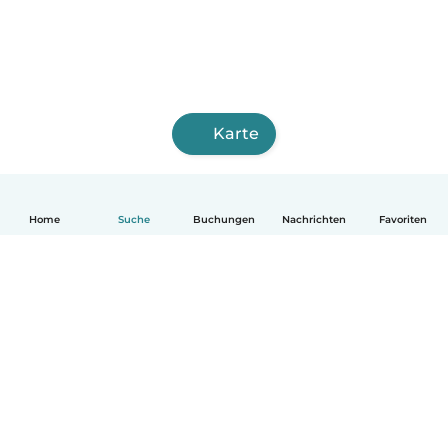
Karte
Home
Suche
Buchungen
Nachrichten
Favoriten
Deutsch
So funktionierts
Hilfe
Bedingungen & Datenschutz
Preise
Impressum