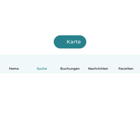
Karte
Home
Suche
Buchungen
Nachrichten
Favoriten
Deutsch
So funktionierts
Hilfe
Bedingungen & Datenschutz
Preise
Impressum