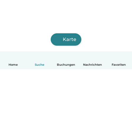
Karte
Home
Suche
Buchungen
Nachrichten
Favoriten
Deutsch
So funktionierts
Hilfe
Bedingungen & Datenschutz
Preise
Impressum