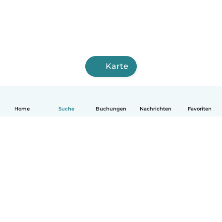
Karte
Home
Suche
Buchungen
Nachrichten
Favoriten
Deutsch
So funktionierts
Hilfe
Bedingungen & Datenschutz
Preise
Impressum