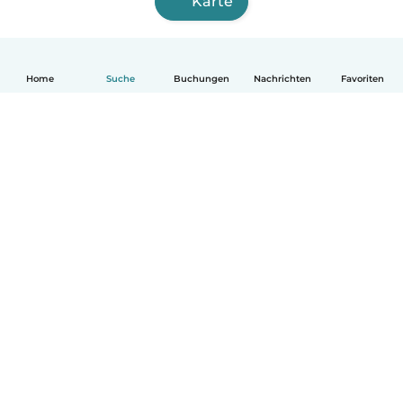
Karte
Home
Suche
Buchungen
Nachrichten
Favoriten
Deutsch
So funktionierts
Hilfe
Bedingungen & Datenschutz
Preise
Impressum
Babysits für Berufstätige
Community Leitfaden