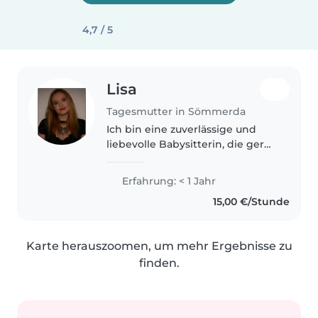
4,7 / 5
Lisa
Tagesmutter in Sömmerda
Ich bin eine zuverlässige und
liebevolle Babysitterin, die gerne
Zeit mit Kindern verbringt. Mir
ist es wichtig, dass sich Kinder
Erfahrung: < 1 Jahr
wohl und sicher fühlen, deshalb
15,00 €/Stunde
gehe ich geduldig..
Karte herauszoomen, um mehr Ergebnisse zu
finden.