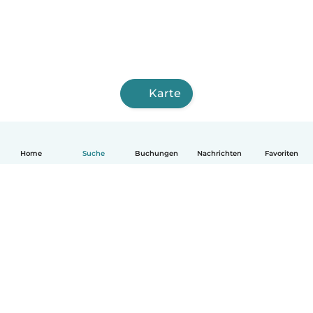
Karte
Home
Suche
Buchungen
Nachrichten
Favoriten
Deutsch
So funktionierts
Hilfe
Bedingungen & Datenschutz
Preise
Impressum