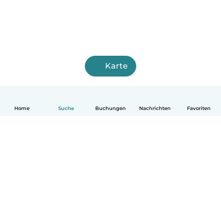
Karte
Home
Suche
Buchungen
Nachrichten
Favoriten
Deutsch
So funktionierts
Hilfe
Bedingungen & Datenschutz
Preise
Impressum