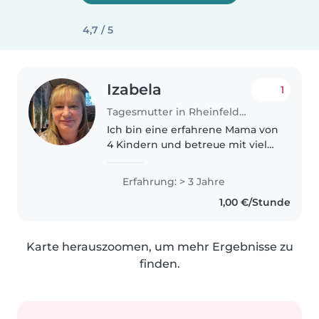
4,7 / 5
Izabela
1
Tagesmutter in Rheinfelden
Ich bin eine erfahrene Mama von
4 Kindern und betreue mit viel
Herz und Geduld kleine
Entdecker (0-3 Jahre) als
Erfahrung: > 3 Jahre
Tagesmutter in der Kinderoase
1,00 €/Stunde
in Herten. Bei mir wird gespielt,
gelacht,..
Karte herauszoomen, um mehr Ergebnisse zu
finden.