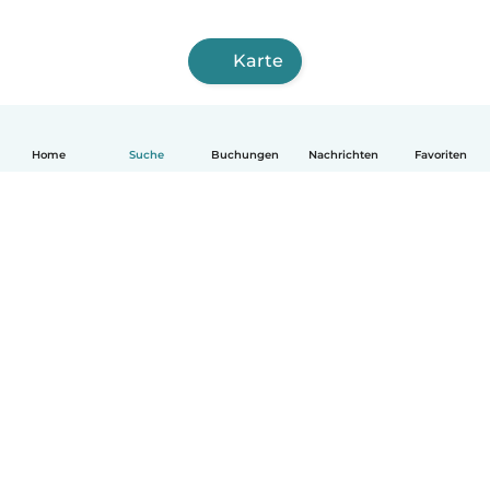
Karte
Home
Suche
Buchungen
Nachrichten
Favoriten
Deutsch
So funktionierts
Hilfe
Bedingungen & Datenschutz
Preise
Impressum
Babysits für Berufstätige
Community Leitfaden