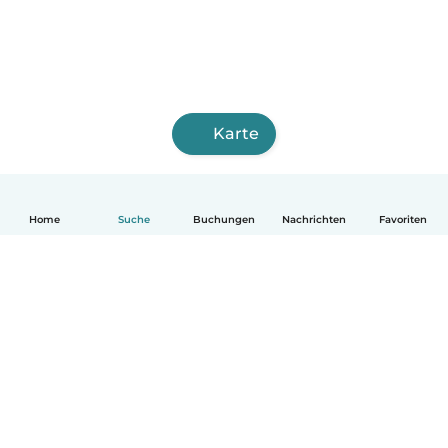
Karte
Home
Suche
Buchungen
Nachrichten
Favoriten
Deutsch
So funktionierts
Hilfe
Bedingungen & Datenschutz
Preise
Impressum