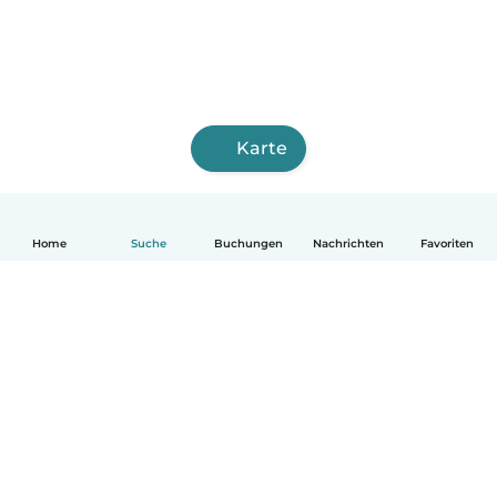
Karte
Home
Suche
Buchungen
Nachrichten
Favoriten
Deutsch
So funktionierts
Hilfe
Bedingungen & Datenschutz
Preise
Impressum