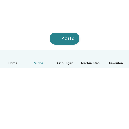
Karte
Home
Suche
Buchungen
Nachrichten
Favoriten
Deutsch
So funktionierts
Hilfe
Bedingungen & Datenschutz
Preise
Impressum