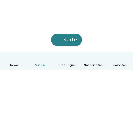
Karte
Home
Suche
Buchungen
Nachrichten
Favoriten
Deutsch
So funktionierts
Hilfe
Bedingungen & Datenschutz
Preise
Impressum