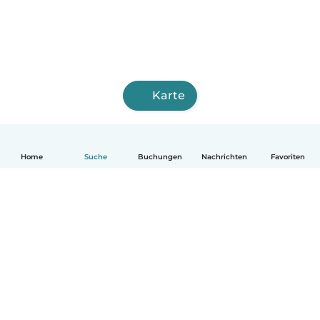
Karte
Home
Suche
Buchungen
Nachrichten
Favoriten
Deutsch
So funktionierts
Hilfe
Bedingungen & Datenschutz
Preise
Impressum