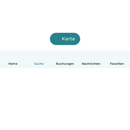
Karte
Home
Suche
Buchungen
Nachrichten
Favoriten
Deutsch
So funktionierts
Hilfe
Bedingungen & Datenschutz
Preise
Impressum