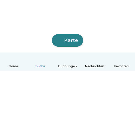
Karte
Home
Suche
Buchungen
Nachrichten
Favoriten
Deutsch
So funktionierts
Hilfe
Bedingungen & Datenschutz
Preise
Impressum