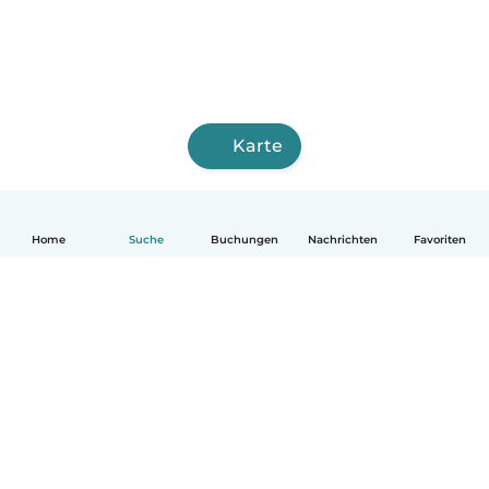
Karte
Home
Suche
Buchungen
Nachrichten
Favoriten
Deutsch
So funktionierts
Hilfe
Bedingungen & Datenschutz
Preise
Impressum