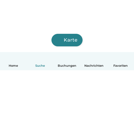
Karte
Home
Suche
Buchungen
Nachrichten
Favoriten
Deutsch
So funktionierts
Hilfe
Bedingungen & Datenschutz
Preise
Impressum