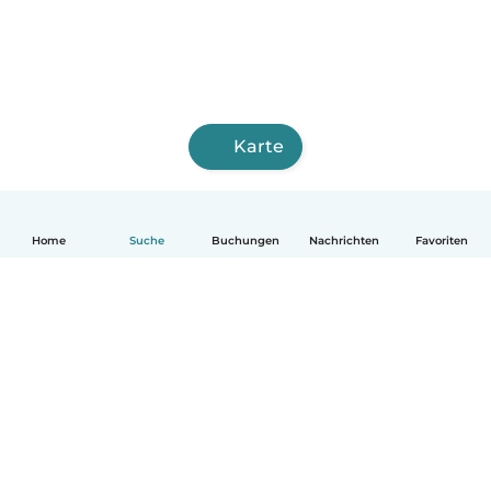
Karte
Home
Suche
Buchungen
Nachrichten
Favoriten
Deutsch
So funktionierts
Hilfe
Bedingungen & Datenschutz
Preise
Impressum