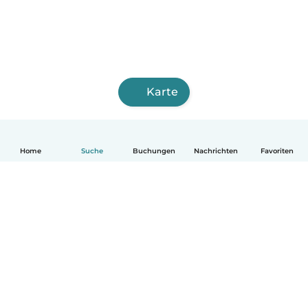
Karte
Home
Suche
Buchungen
Nachrichten
Favoriten
Deutsch
So funktionierts
Hilfe
Bedingungen & Datenschutz
Preise
Impressum