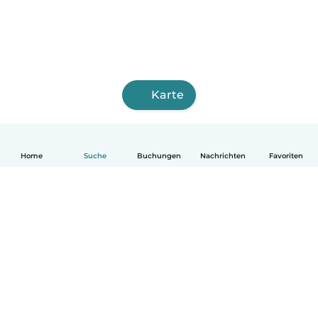
Karte
Home
Suche
Buchungen
Nachrichten
Favoriten
Deutsch
So funktionierts
Hilfe
Bedingungen & Datenschutz
Preise
Impressum