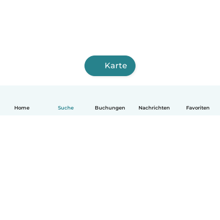
Karte
Home
Suche
Buchungen
Nachrichten
Favoriten
Deutsch
So funktionierts
Hilfe
Bedingungen & Datenschutz
Preise
Impressum