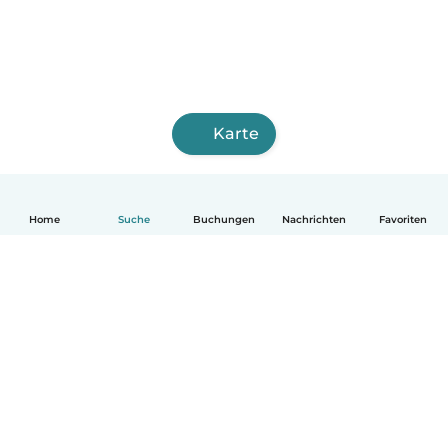
Karte
Home
Suche
Buchungen
Nachrichten
Favoriten
Deutsch
So funktionierts
Hilfe
Bedingungen & Datenschutz
Preise
Impressum