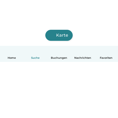
Karte
Home
Suche
Buchungen
Nachrichten
Favoriten
Deutsch
So funktionierts
Hilfe
Bedingungen & Datenschutz
Preise
Impressum