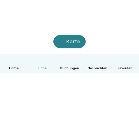
Karte
Home
Suche
Buchungen
Nachrichten
Favoriten
Deutsch
So funktionierts
Hilfe
Bedingungen & Datenschutz
Preise
Impressum