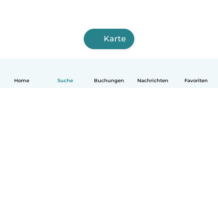
Karte
Home
Suche
Buchungen
Nachrichten
Favoriten
Deutsch
So funktionierts
Hilfe
Bedingungen & Datenschutz
Preise
Impressum
Babysits für Berufstätige
Community Leitfaden