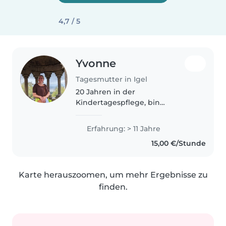
4,7 / 5
Yvonne
Tagesmutter in Igel
20 Jahren in der
Kindertagespflege, bin
verheiratet, habe 4 Kinder,
großes Haus, großer Garten,
Erfahrung: > 11 Jahre
Hunde Hühner Fische. Arbeite
15,00 €/Stunde
sehr gerne in dem Beruf bei mir
Zuhause, es bereitet mir..
Karte herauszoomen, um mehr Ergebnisse zu
finden.