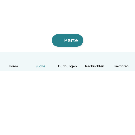
Karte
Home
Suche
Buchungen
Nachrichten
Favoriten
Deutsch
So funktionierts
Hilfe
Bedingungen & Datenschutz
Preise
Impressum