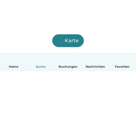
Karte
Home
Suche
Buchungen
Nachrichten
Favoriten
Deutsch
So funktionierts
Hilfe
Bedingungen & Datenschutz
Preise
Impressum