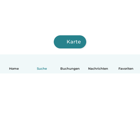
Karte
Home
Suche
Buchungen
Nachrichten
Favoriten
Deutsch
So funktionierts
Hilfe
Bedingungen & Datenschutz
Preise
Impressum