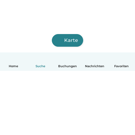
Karte
Home
Suche
Buchungen
Nachrichten
Favoriten
Deutsch
So funktionierts
Hilfe
Bedingungen & Datenschutz
Preise
Impressum