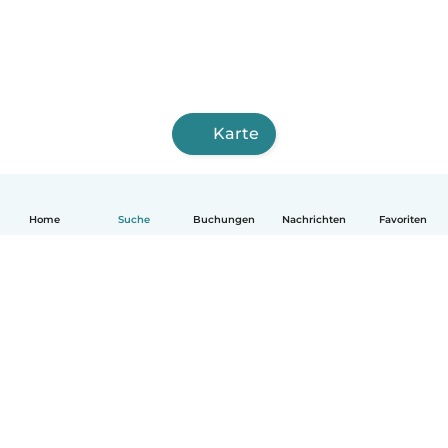
Karte
Home
Suche
Buchungen
Nachrichten
Favoriten
Deutsch
So funktionierts
Hilfe
Bedingungen & Datenschutz
Preise
Impressum