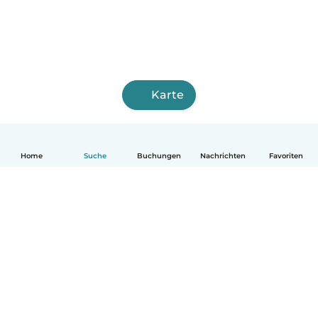
Karte
Home
Suche
Buchungen
Nachrichten
Favoriten
Deutsch
So funktionierts
Hilfe
Bedingungen & Datenschutz
Preise
Impressum