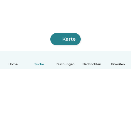
Karte
Home
Suche
Buchungen
Nachrichten
Favoriten
Deutsch
So funktionierts
Hilfe
Bedingungen & Datenschutz
Preise
Impressum