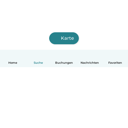
Karte
Home
Suche
Buchungen
Nachrichten
Favoriten
Deutsch
So funktionierts
Hilfe
Bedingungen & Datenschutz
Preise
Impressum