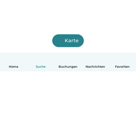
Karte
Home
Suche
Buchungen
Nachrichten
Favoriten
Deutsch
So funktionierts
Hilfe
Bedingungen & Datenschutz
Preise
Impressum