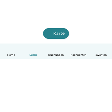
Karte
Home
Suche
Buchungen
Nachrichten
Favoriten
Deutsch
So funktionierts
Hilfe
Bedingungen & Datenschutz
Preise
Impressum