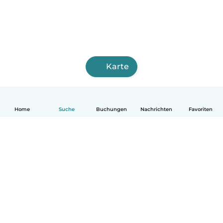
Karte
Home
Suche
Buchungen
Nachrichten
Favoriten
Deutsch
So funktionierts
Hilfe
Bedingungen & Datenschutz
Preise
Impressum