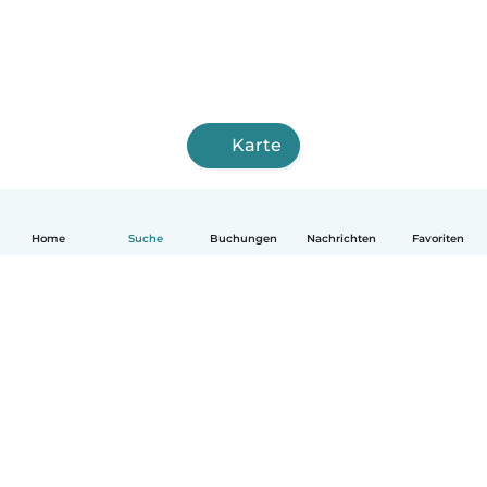
Karte
Home
Suche
Buchungen
Nachrichten
Favoriten
Deutsch
So funktionierts
Hilfe
Bedingungen & Datenschutz
Preise
Impressum