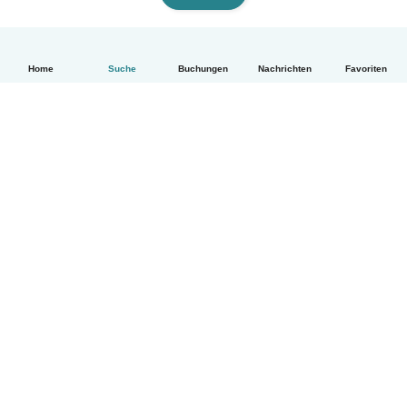
Home
Suche
Buchungen
Nachrichten
Favoriten
Deutsch
So funktionierts
Hilfe
Bedingungen & Datenschutz
Preise
Impressum
Babysits für Berufstätige
Community Leitfaden
© Babysits B.V.