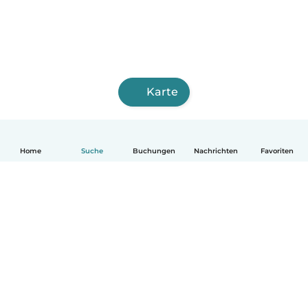
Karte
Home
Suche
Buchungen
Nachrichten
Favoriten
Deutsch
So funktionierts
Hilfe
Bedingungen & Datenschutz
Preise
Impressum