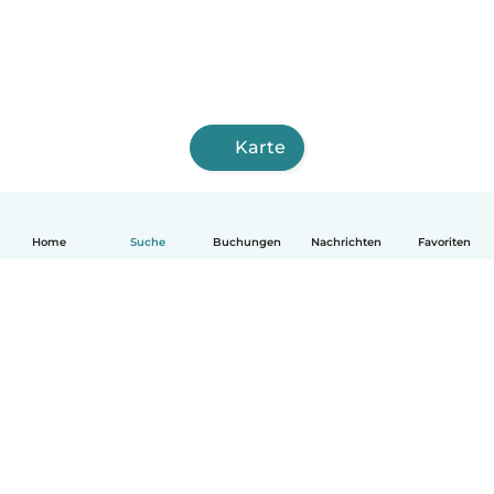
Karte
Home
Suche
Buchungen
Nachrichten
Favoriten
Deutsch
So funktionierts
Hilfe
Bedingungen & Datenschutz
Preise
Impressum