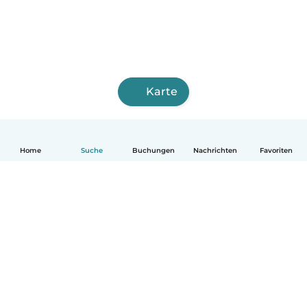
Karte
Home
Suche
Buchungen
Nachrichten
Favoriten
Deutsch
So funktionierts
Hilfe
Bedingungen & Datenschutz
Preise
Impressum