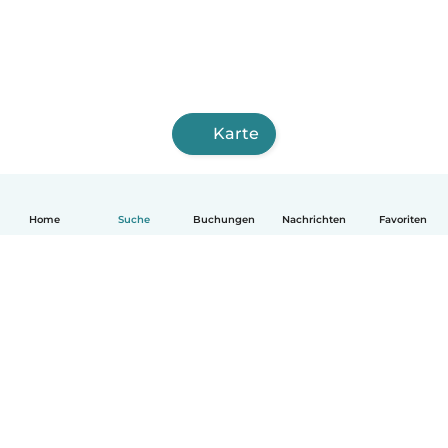
Karte
Home
Suche
Buchungen
Nachrichten
Favoriten
Deutsch
So funktionierts
Hilfe
Bedingungen & Datenschutz
Preise
Impressum