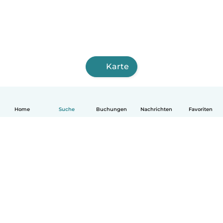
Karte
Home
Suche
Buchungen
Nachrichten
Favoriten
Deutsch
So funktionierts
Hilfe
Bedingungen & Datenschutz
Preise
Impressum