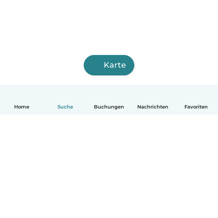
Karte
Home
Suche
Buchungen
Nachrichten
Favoriten
Deutsch
So funktionierts
Hilfe
Bedingungen & Datenschutz
Preise
Impressum