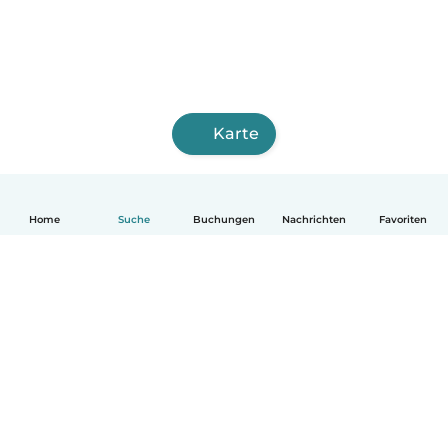
Karte
Home
Suche
Buchungen
Nachrichten
Favoriten
Deutsch
So funktionierts
Hilfe
Bedingungen & Datenschutz
Preise
Impressum